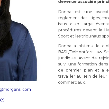
devenue associée princ
Donna est une avocate
règlement des litiges, con
issus d'un large évent
procédures devant la Ha
Sport et les tribunaux sp
Donna a obtenu le dipl
BASL/DeMontfort Law Sch
juridique. Avant de rej
suivi une formation dans 
de premier plan et a en
travailler au sein de leur
commerciaux.
y@morgansl.com
​​​​​
269