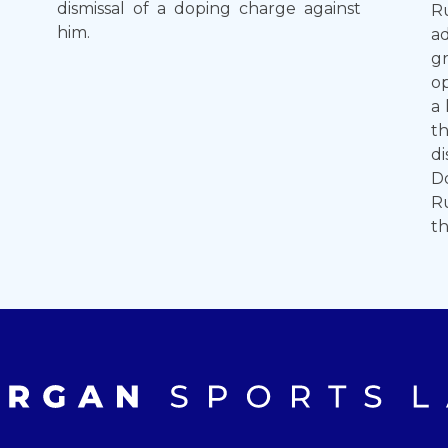
dismissal of a doping charge against
R
him.
a
g
op
a 
t
d
Do
Ru
th